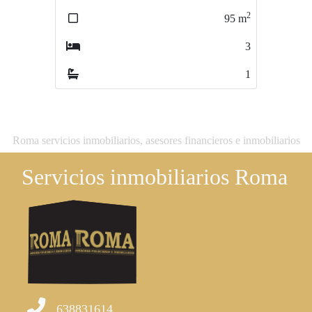
2
2
95
m
89
m
3
2
1
1
Roma servicios inmobiliarios, asesores financieros e inmobiliarios
Servicios inmobiliarios Roma
638831614