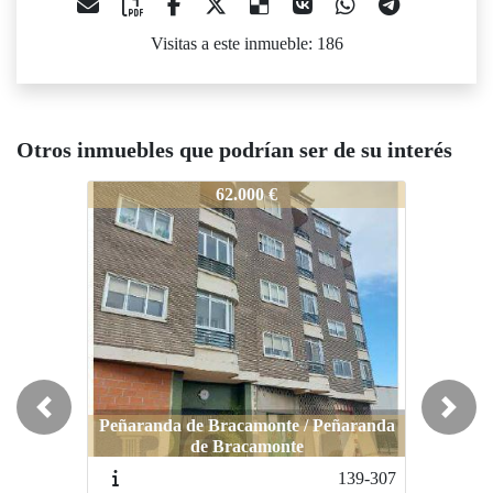
Visitas a este inmueble: 186
Otros inmuebles que podrían ser de su interés
1-189
61-189
61-189
62.000 €
59.990 €
Previous
Next
Peñaranda de Bracamonte / Peñaranda
La Fuente de San Esteban / Fuente de San
La Fuente 
de Bracamonte
Esteban
139-307
60-190