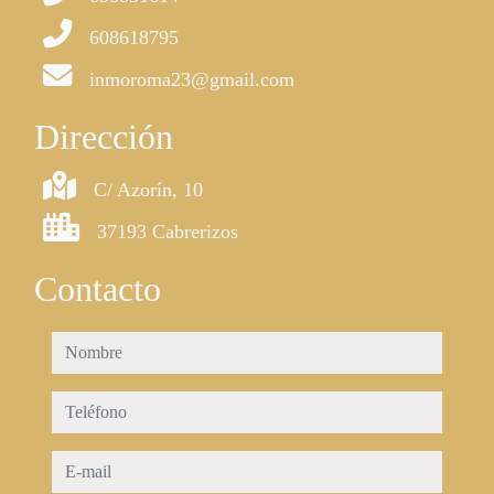
608618795
inmoroma23@gmail.com
Dirección
C/ Azorín, 10
37193 Cabrerizos
Contacto
nombre
teléfono
e-mail