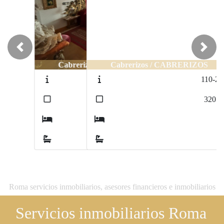
Previous
Next
Cabrerizos / CABRERIZOS
110-276
2
320
m
4
3
Roma servicios inmobiliarios, asesores financieros e inmobiliarios
Servicios inmobiliarios Roma