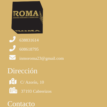
638831614
608618795
inmoroma23@gmail.com
Dirección
C/ Azorín, 10
37193 Cabrerizos
Contacto